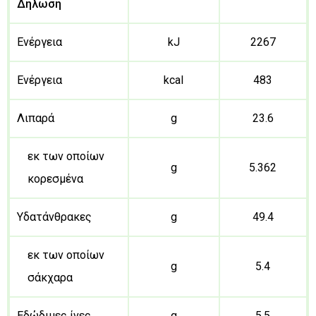
Δήλωση
Ενέργεια
kJ
2267
Ενέργεια
kcal
483
Λιπαρά
g
23.6
εκ των οποίων
g
5.362
κορεσμένα
Υδατάνθρακες
g
49.4
εκ των οποίων
g
5.4
σάκχαρα
Εδώδιμες ίνες
g
5.5