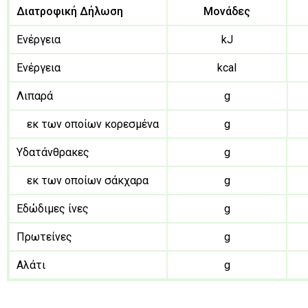
Διατροφική Δήλωση
Μονάδες
Ενέργεια
kJ
Ενέργεια
kcal
Λιπαρά
g
εκ των οποίων κορεσμένα
g
Υδατάνθρακες
g
εκ των οποίων σάκχαρα
g
Εδώδιμες ίνες
g
Πρωτείνες
g
Αλάτι
g