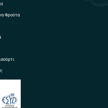
οί
να Φρούτα
ά
ιαούρτι
ς