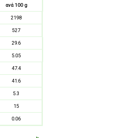
ανά 100 g
2198
527
29.6
5.05
47.4
41.6
5.3
15
0.06