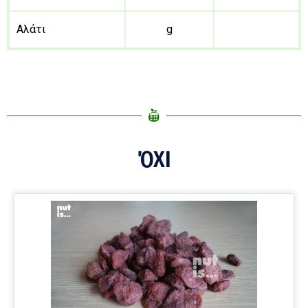
Αλάτι
g
ΌΧΙ